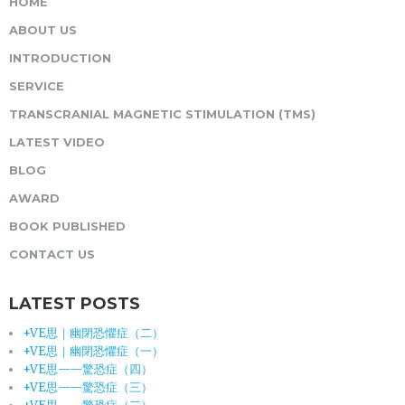
HOME
ABOUT US
INTRODUCTION
SERVICE
TRANSCRANIAL MAGNETIC STIMULATION (TMS)
LATEST VIDEO
BLOG
AWARD
BOOK PUBLISHED
CONTACT US
LATEST POSTS
+VE思｜幽閉恐懼症（二）
+VE思｜幽閉恐懼症（一）
+VE思——驚恐症（四）
+VE思——驚恐症（三）