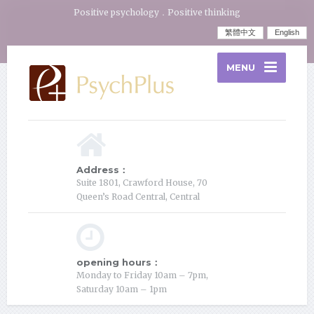
Positive psychology．Positive thinking
繁體中文
English
MENU
Address：
Suite 1801, Crawford House, 70
Queen’s Road Central, Central
opening hours：
Monday to Friday 10am – 7pm,
Saturday 10am – 1pm