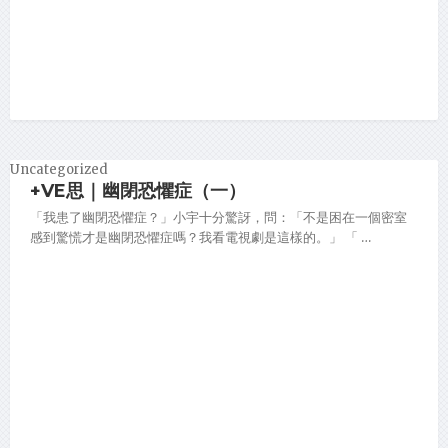
Uncategorized
+VE思｜幽閉恐懼症（一）
「我患了幽閉恐懼症？」小宇十分驚訝，問：「不是困在一個密室
感到驚慌才是幽閉恐懼症嗎？我看電視劇是這樣的。」 「 …