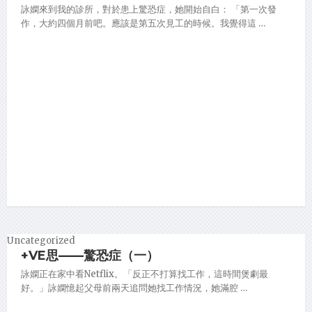
詠嫻來到我的診所，對於患上驚恐症，她開始自白： 「第一次發
作，大約四個月前吧。應該是第五次見工的時候。我覺得這 …
Uncategorized
+VE思——驚恐症（一）
詠嫻正在家中看Netflix。「反正不打算找工作，這時間煲劇最
好。」詠嫻憶起父母前兩天追問她找工作情況，她滿腔 …